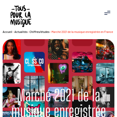
Accueil
-
Actualités
-
Chiffres/études
-
Marché 2021 de la musique enregistrée en France
Marché 2021 de la
musique enregistrée