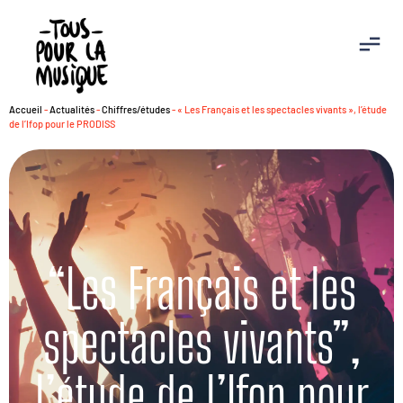
Accueil
-
Actualités
-
Chiffres/études
-
« Les Français et les spectacles vivants », l’étude
de l’Ifop pour le PRODISS
“Les Français et les
spectacles vivants”,
l’étude de l’Ifop pour