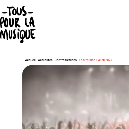
Accueil
-
Actualités
-
Chiffres/études
-
La diffusion live en 2024