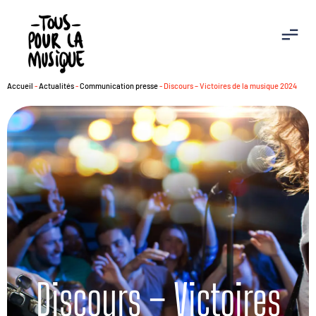
Accueil
-
Actualités
-
Communication presse
-
Discours – Victoires de la musique 2024
Discours – Victoires